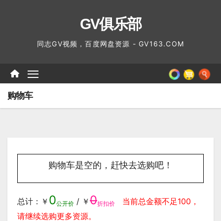
跳
GV俱乐部
至
内
同志GV视频，百度网盘资源 - GV163.COM
容
购物车
购物车是空的，赶快去选购吧！
0
0
总计：￥
/ ￥
当前总金额不足100，
公开价
折扣价
请继续选购更多资源。